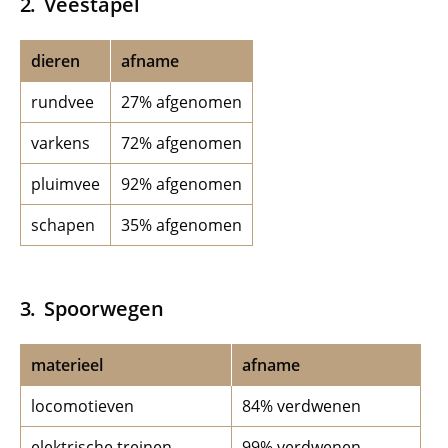
Veestapel
dieren
afname
rundvee
27% afgenomen
varkens
72% afgenomen
pluimvee
92% afgenomen
schapen
35% afgenomen
Spoorwegen
materieel
afname
locomotieven
84% verdwenen
elektrische treinen
99% verdwenen