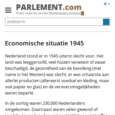
Overslaan
Licht
PARLEMENT
.com
en
weerg
Primair
onder redactie van het
Montesquieu Instituut
naar
menu
de
tonen/verbergen
inhoud
gaan
Economische situatie 1945
Nederland stond er in 1945 uiterst slecht voor. Het
land was leeggeroofd, veel huizen verwoest of zwaar
beschadigd, de gezondheid van de bevolking (met
name in het Westen) was slecht, er was schaarste aan
allerlei producten (allereerst voedsel en kleding, maar
ook papier en glas) en de vervoersmogelijkheden
waren beperkt.
In de oorlog waren 230.000 Nederlanders
omgekomen. Daarnaast waren velen gewond of