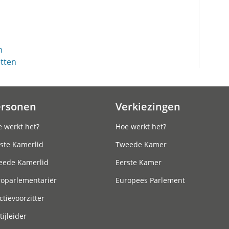
n
etten
ersonen
Verkiezingen
 werkt het?
Hoe werkt het?
ste Kamerlid
Tweede Kamer
eede Kamerlid
Eerste Kamer
roparlementariër
Europees Parlement
ctievoorzitter
tijleider