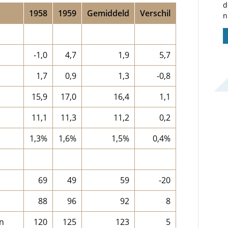
d
1958
1959
Gemiddeld
Verschil
n
-1,0
4,7
1,9
5,7
1,7
0,9
1,3
-0,8
15,9
17,0
16,4
1,1
11,1
11,3
11,2
0,2
1,3%
1,6%
1,5%
0,4%
69
49
59
-20
88
96
92
8
n
120
125
123
5