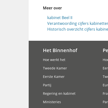
Meer over
kabinet Beel II
Verantwoording cijfers kabinette
Historisch overzicht cijfers kabin
Het Binnenhof
P
Hoofdnavigatie
Hoe werkt het
Hoe
Tweede Kamer
Eer
Eerste Kamer
Tw
Partij
Eu
Regering en kabinet
Fra
Ministeries
Par