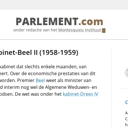
PARLEMENT
.com
onder redactie van het
Montesquieu Instituut
inet-Beel II (1958-1959)
kabinet dat slechts enkele maanden, van
ert. Over de economische prestaties van dit
 worden. Premier
Beel
weet als minister van
ad interim nog wel de Algemene Weduwen- en
odsen. De wet was onder het
kabinet-Drees IV
C
A
C
h