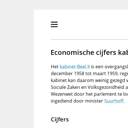
Overslaan
en
naar
de
Primair
inhoud
menu
gaan
tonen/verbergen
Economische cijfers kab
Het
kabinet-Beel II
is een overgangs
december 1958 tot maart 1959, rege
kabinet kan daarom weinig gezegd
Sociale Zaken en Volksgezondheid 
Wezenwet door het parlement te lo
ingediend door minister
Suurhoff
.
Cijfers