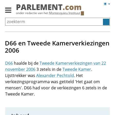
Overslaan
Licht
PARLEMENT
.com
en
weerg
Primair
onder redactie van het
Montesquieu Instituut
naar
menu
de
tonen/verbergen
inhoud
gaan
D66 en Tweede Kamerverkiezingen
2006
D66
haalde bij de
Tweede Kamerverkiezingen van 22
november 2006
3 zetels in de
Tweede Kamer
.
Lijsttrekker was
Alexander Pechtold
. Het
verkiezingsprogramma was getiteld 'Het gaat om
mensen'. D66 had voor de verkiezingen 6 zetels in de
Tweede Kamer.