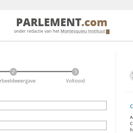
PARLEMENT
.com
onder redactie van het
Montesquieu Instituut
rbeeldweergave
Voltooid
C
A
C
h