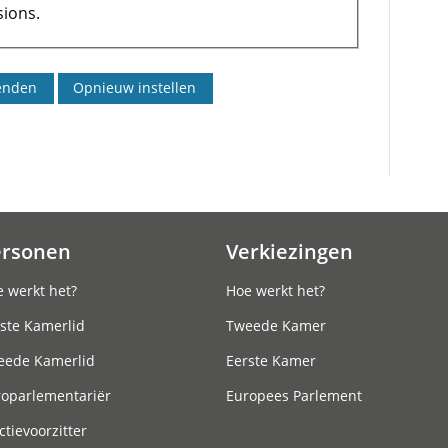
ions.
ersonen
Verkiezingen
 werkt het?
Hoe werkt het?
ste Kamerlid
Tweede Kamer
eede Kamerlid
Eerste Kamer
roparlementariër
Europees Parlement
ctievoorzitter