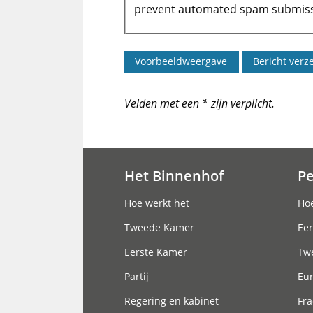
prevent automated spam submiss
Velden met een * zijn verplicht.
Het Binnenhof
P
Hoofdnavigatie
Hoe werkt het
Hoe
Tweede Kamer
Eer
Eerste Kamer
Tw
Partij
Eu
Regering en kabinet
Fra