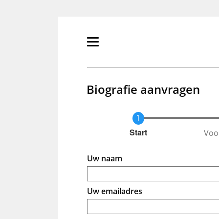
Overslaan
en
naar
de
Primair
inhoud
menu
gaan
tonen/verbergen
Biografie aanvragen
Voo
Huidige
Start
Uw naam
Uw emailadres