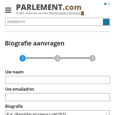
Overslaan
Licht
PARLEMENT
.com
en
weerg
Primair
onder redactie van het
Montesquieu Instituut
naar
menu
de
tonen/verbergen
inhoud
gaan
Biografie aanvragen
Uw naam
Uw emailadres
Biografie