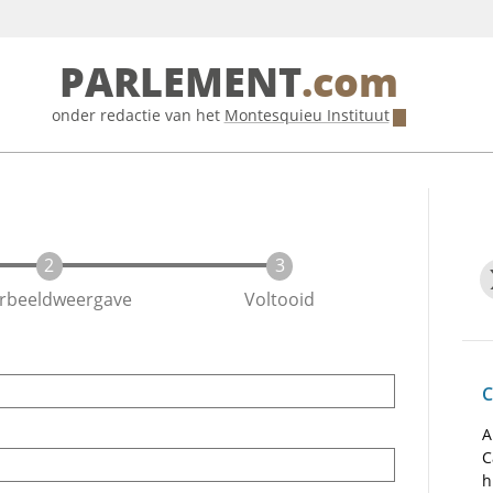
PARLEMENT
.com
onder redactie van het
Montesquieu Instituut
rbeeldweergave
Voltooid
C
A
C
h