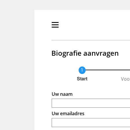
Overslaan
en
naar
de
Primair
inhoud
menu
gaan
tonen/verbergen
Biografie aanvragen
Voo
Huidige
Start
Uw naam
Uw emailadres