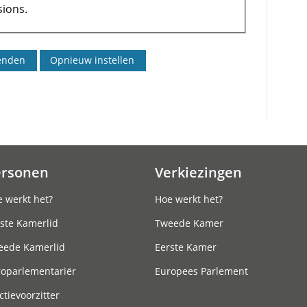
ions.
ersonen
Verkiezingen
 werkt het?
Hoe werkt het?
ste Kamerlid
Tweede Kamer
eede Kamerlid
Eerste Kamer
roparlementariër
Europees Parlement
ctievoorzitter