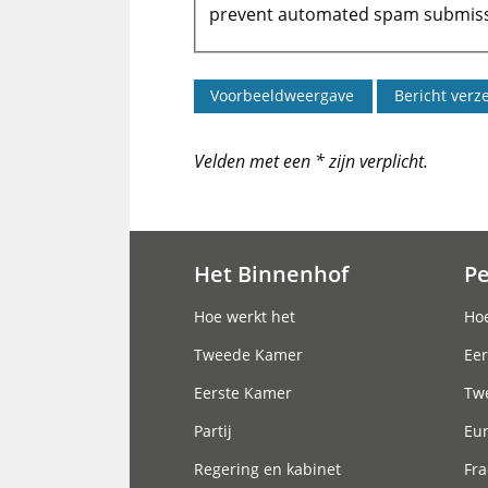
prevent automated spam submiss
Velden met een * zijn verplicht.
Het Binnenhof
P
Hoofdnavigatie
Hoe werkt het
Hoe
Tweede Kamer
Eer
Eerste Kamer
Tw
Partij
Eu
Regering en kabinet
Fra