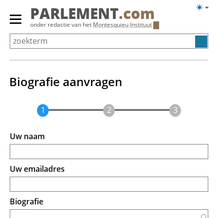
Overslaan
Licht
PARLEMENT
.com
en
weerg
Primair
onder redactie van het
Montesquieu Instituut
naar
menu
de
tonen/verbergen
inhoud
gaan
Biografie aanvragen
Uw naam
Uw emailadres
Biografie