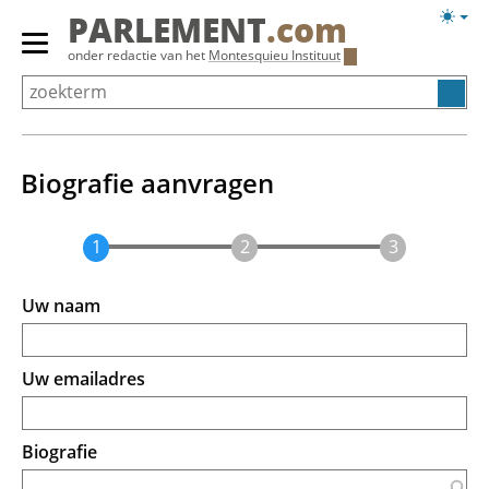
Overslaan
Licht
PARLEMENT
.com
en
weerg
Primair
onder redactie van het
Montesquieu Instituut
naar
menu
de
tonen/verbergen
inhoud
gaan
Biografie aanvragen
Uw naam
Uw emailadres
Biografie