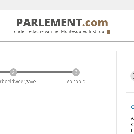
PARLEMENT
.com
onder redactie van het
Montesquieu Instituut
rbeeldweergave
Voltooid
C
A
C
h