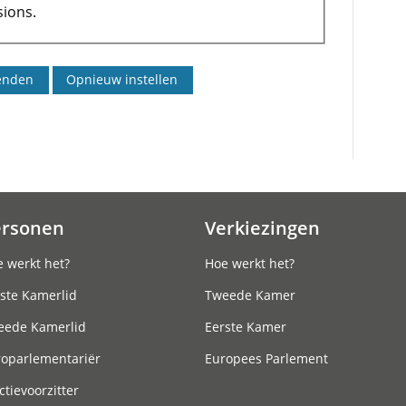
ions.
ersonen
Verkiezingen
 werkt het?
Hoe werkt het?
ste Kamerlid
Tweede Kamer
eede Kamerlid
Eerste Kamer
roparlementariër
Europees Parlement
ctievoorzitter