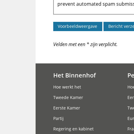
prevent automated spam submiss
Velden met een * zijn verplicht.
Het Binnenhof
P
Hoofdnavigatie
Hoe werkt het
Hoe
Tweede Kamer
Eer
Eerste Kamer
Tw
Partij
Eu
Regering en kabinet
Fra