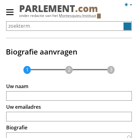
Overslaan
Licht
PARLEMENT
.com
en
weerg
Primair
onder redactie van het
Montesquieu Instituut
naar
menu
de
tonen/verbergen
inhoud
gaan
Biografie aanvragen
Uw naam
Uw emailadres
Biografie