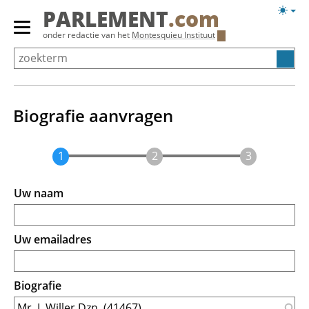
Overslaan
Licht
PARLEMENT
.com
en
weerg
Primair
onder redactie van het
Montesquieu Instituut
naar
menu
de
tonen/verbergen
inhoud
gaan
Biografie aanvragen
Uw naam
Uw emailadres
Biografie