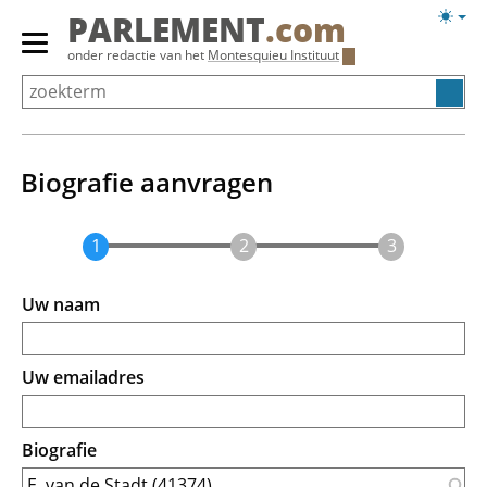
Overslaan
Licht
PARLEMENT
.com
en
weerg
Primair
onder redactie van het
Montesquieu Instituut
naar
menu
de
tonen/verbergen
inhoud
gaan
Biografie aanvragen
Uw naam
Uw emailadres
Biografie