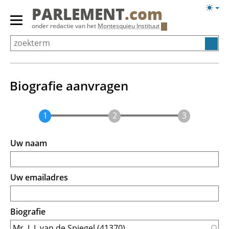
Overslaan
Licht
PARLEMENT
.com
en
weerg
Primair
onder redactie van het
Montesquieu Instituut
naar
menu
de
tonen/verbergen
inhoud
gaan
Biografie aanvragen
Uw naam
Uw emailadres
Biografie