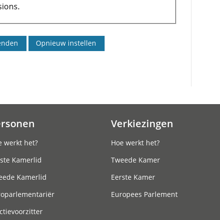
ions.
ersonen
Verkiezingen
 werkt het?
Hoe werkt het?
ste Kamerlid
Tweede Kamer
eede Kamerlid
Eerste Kamer
roparlementariër
Europees Parlement
ctievoorzitter