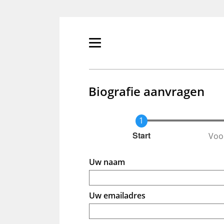
Overslaan
en
naar
de
Primair
inhoud
menu
gaan
tonen/verbergen
Biografie aanvragen
Voo
Huidige
Start
Uw naam
Uw emailadres