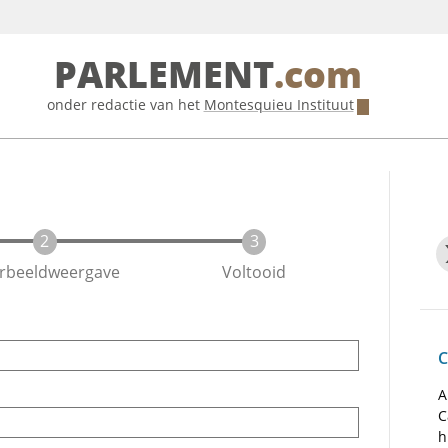
PARLEMENT
.com
onder redactie van het
Montesquieu Instituut
rbeeldweergave
Voltooid
C
A
C
h