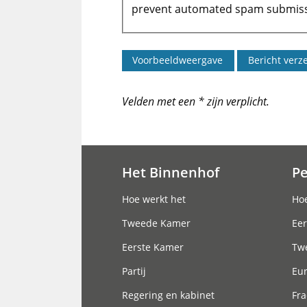
prevent automated spam submiss
Velden met een * zijn verplicht.
Het Binnenhof
P
Hoofdnavigatie
Hoe werkt het
Hoe
Tweede Kamer
Eer
Eerste Kamer
Tw
Partij
Eu
Regering en kabinet
Fra