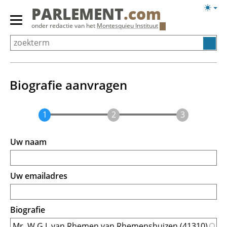
Overslaan
Licht
PARLEMENT
.com
en
weerg
Primair
onder redactie van het
Montesquieu Instituut
naar
menu
de
tonen/verbergen
inhoud
gaan
Biografie aanvragen
Uw naam
Uw emailadres
Biografie