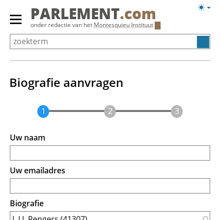
Overslaan
Licht
PARLEMENT
.com
en
weerg
Primair
onder redactie van het
Montesquieu Instituut
naar
menu
de
tonen/verbergen
inhoud
gaan
Biografie aanvragen
Uw naam
Uw emailadres
Biografie