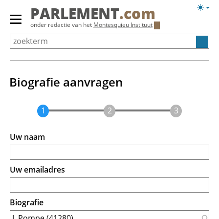
Overslaan
Licht
PARLEMENT
.com
en
weerg
Primair
onder redactie van het
Montesquieu Instituut
naar
menu
de
tonen/verbergen
inhoud
gaan
Biografie aanvragen
Uw naam
Uw emailadres
Biografie