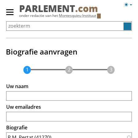
Overslaan
Licht
PARLEMENT
.com
en
weerg
Primair
onder redactie van het
Montesquieu Instituut
naar
menu
de
tonen/verbergen
inhoud
gaan
Biografie aanvragen
Uw naam
Uw emailadres
Biografie