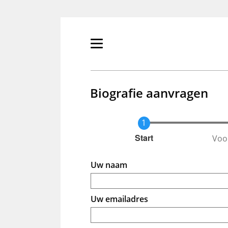
Overslaan
en
naar
de
Primair
inhoud
menu
gaan
tonen/verbergen
Biografie aanvragen
Voo
Huidige
Start
Uw naam
Uw emailadres