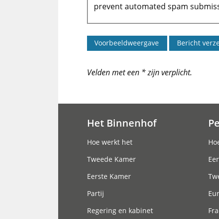
prevent automated spam submiss
Velden met een * zijn verplicht.
Het Binnenhof
P
Hoofdnavigatie
Hoe werkt het
Hoe
Tweede Kamer
Eer
Eerste Kamer
Tw
Partij
Eu
Regering en kabinet
Fra