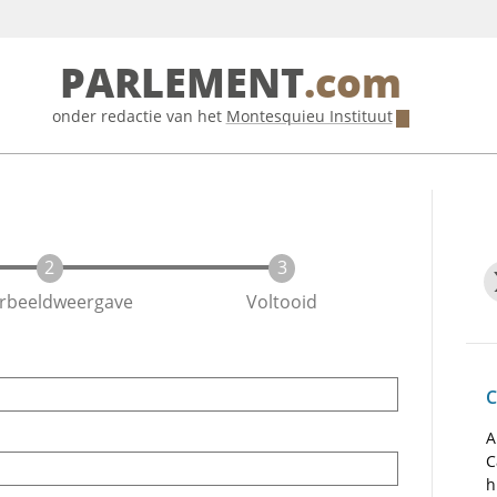
PARLEMENT
.com
onder redactie van het
Montesquieu Instituut
rbeeldweergave
Voltooid
C
A
C
h