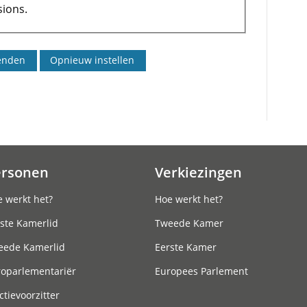
ions.
ersonen
Verkiezingen
 werkt het?
Hoe werkt het?
ste Kamerlid
Tweede Kamer
eede Kamerlid
Eerste Kamer
roparlementariër
Europees Parlement
ctievoorzitter