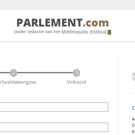
PARLEMENT
.com
onder redactie van het
Montesquieu Instituut
rbeeldweergave
Voltooid
C
A
C
h