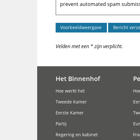
prevent automated spam submiss
Velden met een * zijn verplicht.
Het Binnenhof
P
Hoofdnavigatie
Hoe werkt het
Hoe
Tweede Kamer
Eer
Eerste Kamer
Tw
Partij
Eu
Regering en kabinet
Fra