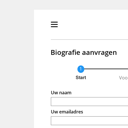
Overslaan
en
naar
de
Primair
inhoud
menu
gaan
tonen/verbergen
Biografie aanvragen
Voo
Huidige
Start
Uw naam
Uw emailadres