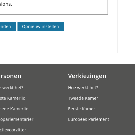
ions.
ersonen
Verkiezingen
 werkt het?
Hoe werkt het?
ste Kamerlid
Tweede Kamer
eede Kamerlid
Eerste Kamer
roparlementariër
Europees Parlement
ctievoorzitter