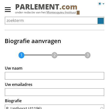
Overslaan
Licht
PARLEMENT
.com
en
weerg
Primair
onder redactie van het
Montesquieu Instituut
naar
menu
de
tonen/verbergen
inhoud
gaan
Biografie aanvragen
Uw naam
Uw emailadres
Biografie