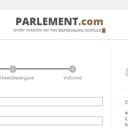
PARLEMENT
.com
onder redactie van het
Montesquieu Instituut
rbeeldweergave
Voltooid
C
A
C
h