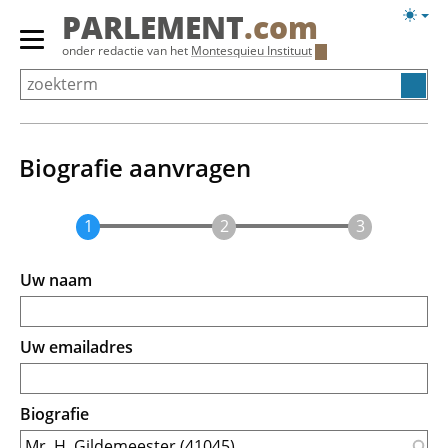
Overslaan
Licht
PARLEMENT
.com
en
weerg
Primair
onder redactie van het
Montesquieu Instituut
naar
menu
de
tonen/verbergen
inhoud
gaan
Biografie aanvragen
Uw naam
Uw emailadres
Biografie