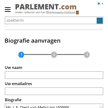
Overslaan
Licht
PARLEMENT
.com
en
weerg
Primair
onder redactie van het
Montesquieu Instituut
naar
menu
de
tonen/verbergen
inhoud
gaan
Biografie aanvragen
Uw naam
Uw emailadres
Biografie