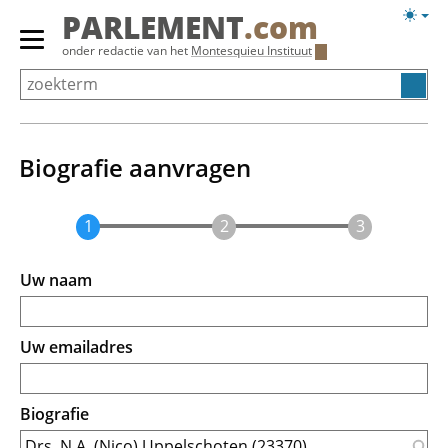
Overslaan
Licht
PARLEMENT
.com
en
weerg
Primair
onder redactie van het
Montesquieu Instituut
naar
menu
de
tonen/verbergen
inhoud
gaan
Biografie aanvragen
Uw naam
Uw emailadres
Biografie