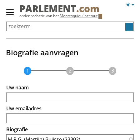
Overslaan
Licht
PARLEMENT
.com
en
weerg
Primair
onder redactie van het
Montesquieu Instituut
naar
menu
de
tonen/verbergen
inhoud
gaan
Biografie aanvragen
Uw naam
Uw emailadres
Biografie