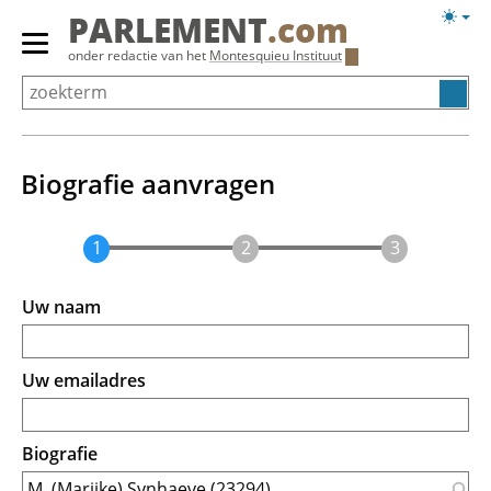
Overslaan
Licht
PARLEMENT
.com
en
weerg
Primair
onder redactie van het
Montesquieu Instituut
naar
menu
de
tonen/verbergen
inhoud
gaan
Biografie aanvragen
Uw naam
Uw emailadres
Biografie