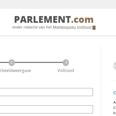
PARLEMENT
.com
onder redactie van het
Montesquieu Instituut
rbeeldweergave
Voltooid
C
A
C
h