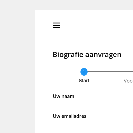
Overslaan
en
naar
de
Primair
inhoud
menu
gaan
tonen/verbergen
Biografie aanvragen
Voo
Huidige
Start
Uw naam
Uw emailadres