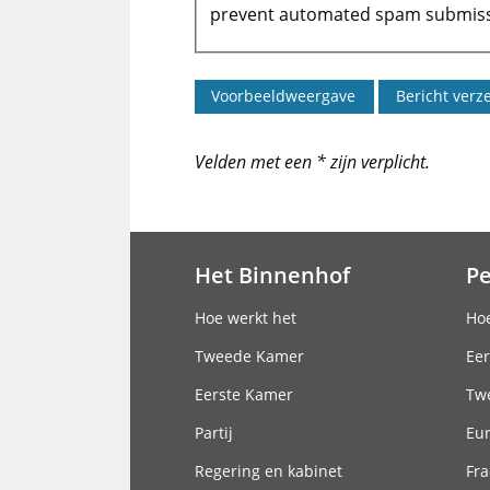
prevent automated spam submiss
Velden met een * zijn verplicht.
Het Binnenhof
P
Hoofdnavigatie
Hoe werkt het
Hoe
Tweede Kamer
Eer
Eerste Kamer
Tw
Partij
Eu
Regering en kabinet
Fra