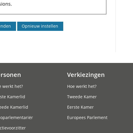
ions.
ersonen
Verkiezingen
 werkt het?
Hoe werkt het?
ste Kamerlid
Tweede Kamer
eede Kamerlid
Eerste Kamer
roparlementariër
Europees Parlement
ctievoorzitter