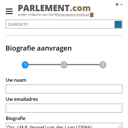
Overslaan
Licht
PARLEMENT
.com
en
weerg
Primair
onder redactie van het
Montesquieu Instituut
naar
menu
de
tonen/verbergen
inhoud
gaan
Biografie aanvragen
Uw naam
Uw emailadres
Biografie