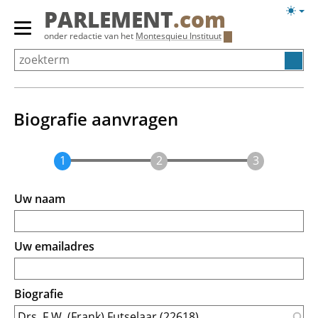
Overslaan
Licht
PARLEMENT
.com
en
weerg
Primair
onder redactie van het
Montesquieu Instituut
naar
menu
de
tonen/verbergen
inhoud
gaan
Biografie aanvragen
Uw naam
Uw emailadres
Biografie