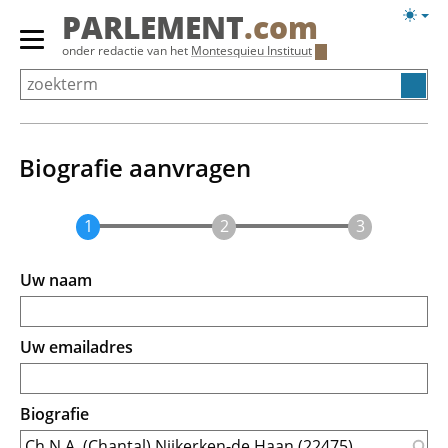
Overslaan
Licht
PARLEMENT
.com
en
weerg
Primair
onder redactie van het
Montesquieu Instituut
naar
menu
de
tonen/verbergen
inhoud
gaan
Biografie aanvragen
Uw naam
Uw emailadres
Biografie