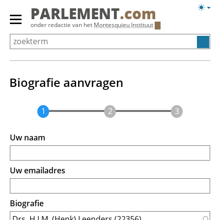
Overslaan
Licht
PARLEMENT
.com
en
weerg
Primair
onder redactie van het
Montesquieu Instituut
naar
menu
de
tonen/verbergen
inhoud
gaan
Biografie aanvragen
Uw naam
Uw emailadres
Biografie