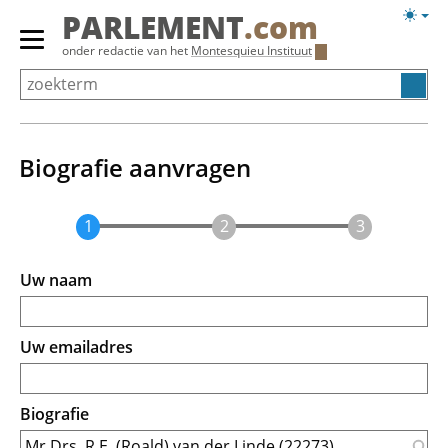
Overslaan
Licht
PARLEMENT
.com
en
weerg
Primair
onder redactie van het
Montesquieu Instituut
naar
menu
de
tonen/verbergen
inhoud
gaan
Biografie aanvragen
Uw naam
Uw emailadres
Biografie