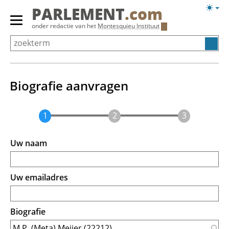
Overslaan
Licht
PARLEMENT
.com
en
weerg
Primair
onder redactie van het
Montesquieu Instituut
naar
menu
de
tonen/verbergen
inhoud
gaan
Biografie aanvragen
Uw naam
Uw emailadres
Biografie