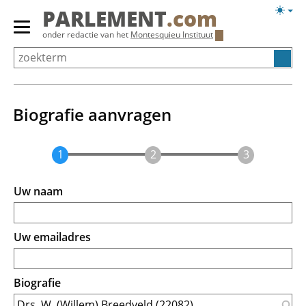
Overslaan
Licht
PARLEMENT
.com
en
weerg
Primair
onder redactie van het
Montesquieu Instituut
naar
menu
de
tonen/verbergen
inhoud
gaan
Biografie aanvragen
Uw naam
Uw emailadres
Biografie