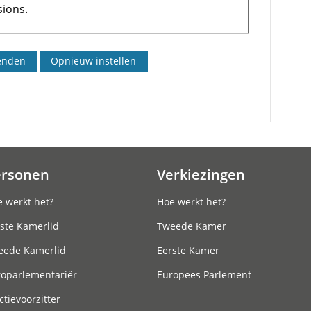
ions.
ersonen
Verkiezingen
 werkt het?
Hoe werkt het?
ste Kamerlid
Tweede Kamer
eede Kamerlid
Eerste Kamer
roparlementariër
Europees Parlement
ctievoorzitter