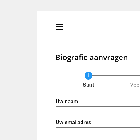
Overslaan
en
naar
de
Primair
inhoud
menu
gaan
tonen/verbergen
Biografie aanvragen
Voo
Huidige
Start
Uw naam
Uw emailadres