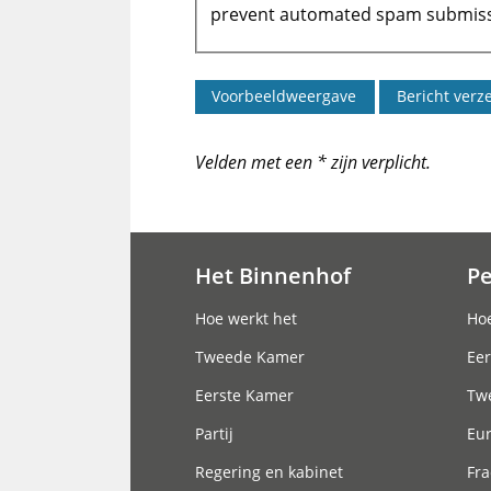
prevent automated spam submiss
Velden met een * zijn verplicht.
Het Binnenhof
P
Hoofdnavigatie
Hoe werkt het
Hoe
Tweede Kamer
Eer
Eerste Kamer
Tw
Partij
Eu
Regering en kabinet
Fra