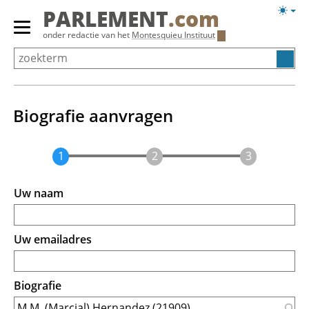
Overslaan
Licht
PARLEMENT
.com
en
weerg
Primair
onder redactie van het
Montesquieu Instituut
naar
menu
de
tonen/verbergen
inhoud
gaan
Biografie aanvragen
Uw naam
Uw emailadres
Biografie