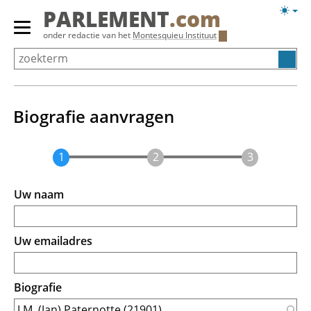
Overslaan
Licht
PARLEMENT
.com
en
weerg
Primair
onder redactie van het
Montesquieu Instituut
naar
menu
de
tonen/verbergen
inhoud
gaan
Biografie aanvragen
Uw naam
Uw emailadres
Biografie