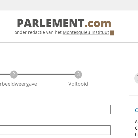
PARLEMENT
.com
onder redactie van het
Montesquieu Instituut
rbeeldweergave
Voltooid
C
A
C
h