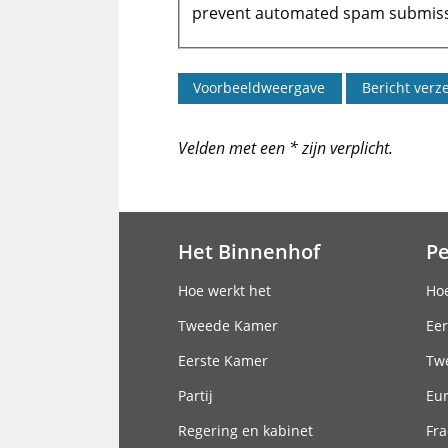
prevent automated spam submiss
Velden met een * zijn verplicht.
Het Binnenhof
P
Hoofdnavigatie
Hoe werkt het
Hoe
Tweede Kamer
Eer
Eerste Kamer
Tw
Partij
Eu
Regering en kabinet
Fra