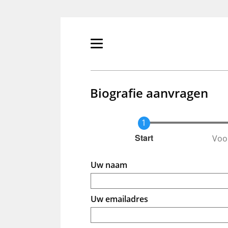
Overslaan
en
naar
de
Primair
inhoud
menu
gaan
tonen/verbergen
Biografie aanvragen
Voo
Huidige
Start
Uw naam
Uw emailadres