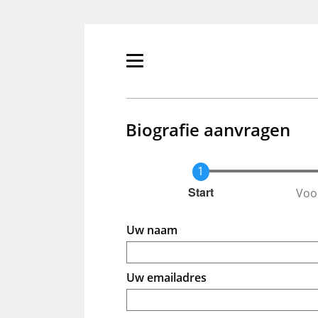
Overslaan
en
naar
de
Primair
inhoud
menu
gaan
tonen/verbergen
Biografie aanvragen
Voo
Huidige
Start
Uw naam
Uw emailadres