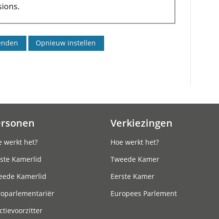
ions.
ersonen
Verkiezingen
 werkt het?
Hoe werkt het?
ste Kamerlid
Tweede Kamer
eede Kamerlid
Eerste Kamer
roparlementariër
Europees Parlement
ctievoorzitter