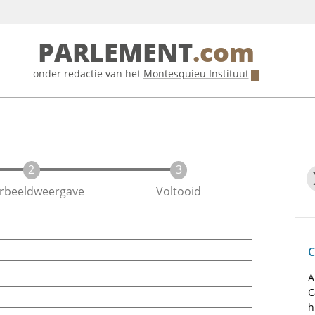
PARLEMENT
.com
onder redactie van het
Montesquieu Instituut
rbeeldweergave
Voltooid
C
A
C
h