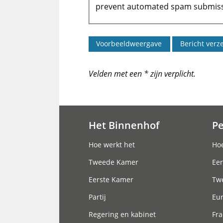
prevent automated spam submiss
Velden met een * zijn verplicht.
Het Binnenhof
P
Hoofdnavigatie
Hoe werkt het
Hoe
Tweede Kamer
Eer
Eerste Kamer
Tw
Partij
Eu
Regering en kabinet
Fra