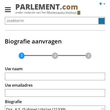
Overslaan
Licht
PARLEMENT
.com
en
weerg
Primair
onder redactie van het
Montesquieu Instituut
naar
menu
de
tonen/verbergen
inhoud
gaan
Biografie aanvragen
Uw naam
Uw emailadres
Biografie