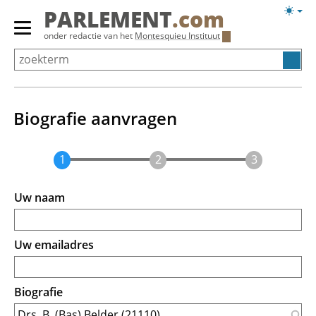
Overslaan
Licht
PARLEMENT
.com
en
weerg
Primair
onder redactie van het
Montesquieu Instituut
naar
menu
de
tonen/verbergen
inhoud
gaan
Biografie aanvragen
Uw naam
Uw emailadres
Biografie