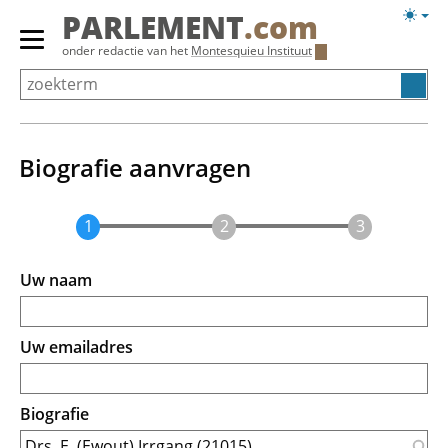
Overslaan
Licht
PARLEMENT
.com
en
weerg
Primair
onder redactie van het
Montesquieu Instituut
naar
menu
de
tonen/verbergen
inhoud
gaan
Biografie aanvragen
Uw naam
Uw emailadres
Biografie