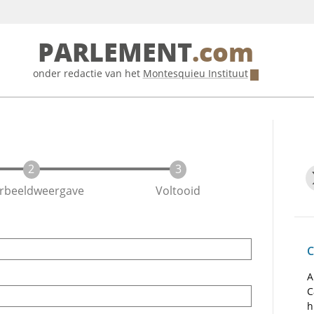
PARLEMENT
.com
onder redactie van het
Montesquieu Instituut
rbeeldweergave
Voltooid
C
A
C
h