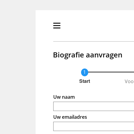
Overslaan
en
naar
de
Primair
inhoud
menu
gaan
tonen/verbergen
Biografie aanvragen
Voo
Huidige
Start
Uw naam
Uw emailadres