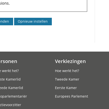
ions.
ersonen
Verkiezingen
 werkt het?
Hoe werkt het?
ste Kamerlid
Tweede Kamer
eede Kamerlid
Eerste Kamer
roparlementariër
Europees Parlement
ctievoorzitter