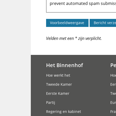
prevent automated spam submiss
Velden met een * zijn verplicht.
Het Binnenhof
P
Hoofdnavigatie
Hoe werkt het
Hoe
Tweede Kamer
Eer
Eerste Kamer
Tw
Partij
Eu
Regering en kabinet
Fra