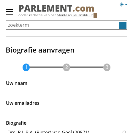
Overslaan
Licht
PARLEMENT
.com
en
weerg
Primair
onder redactie van het
Montesquieu Instituut
naar
menu
de
tonen/verbergen
inhoud
gaan
Biografie aanvragen
Uw naam
Uw emailadres
Biografie