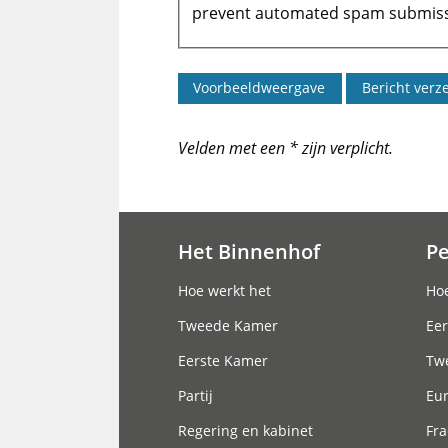
prevent automated spam submiss
Velden met een * zijn verplicht.
Het Binnenhof
P
Hoofdnavigatie
Hoe werkt het
Hoe
Tweede Kamer
Eer
Eerste Kamer
Tw
Partij
Eu
Regering en kabinet
Fra