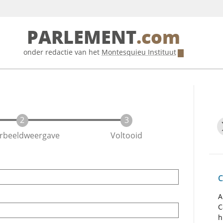
PARLEMENT
.com
onder redactie van het
Montesquieu Instituut
rbeeldweergave
Voltooid
C
A
C
h