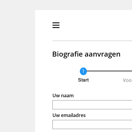
Overslaan
en
naar
de
Primair
inhoud
menu
gaan
tonen/verbergen
Biografie aanvragen
Voo
Huidige
Start
Uw naam
Uw emailadres