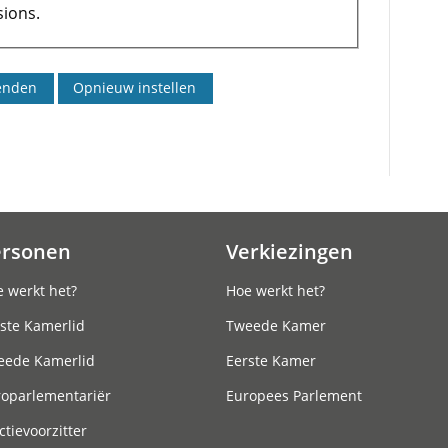
ions.
ersonen
Verkiezingen
 werkt het?
Hoe werkt het?
ste Kamerlid
Tweede Kamer
eede Kamerlid
Eerste Kamer
roparlementariër
Europees Parlement
ctievoorzitter