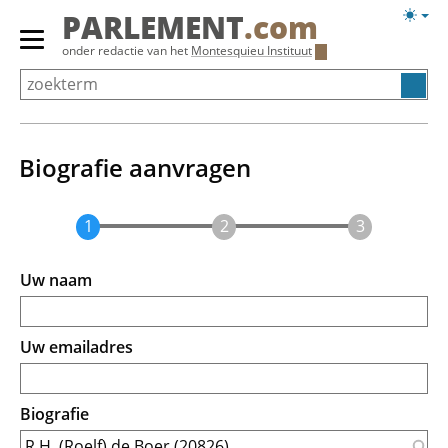
Overslaan
Licht
PARLEMENT
.com
en
weerg
Primair
onder redactie van het
Montesquieu Instituut
naar
menu
de
tonen/verbergen
inhoud
gaan
Biografie aanvragen
Uw naam
Uw emailadres
Biografie