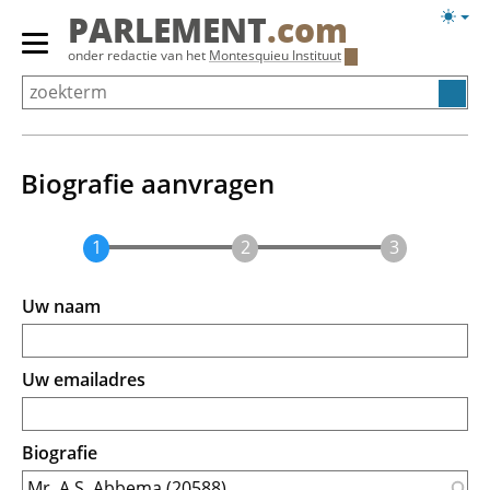
Overslaan
Licht
PARLEMENT
.com
en
weerg
Primair
onder redactie van het
Montesquieu Instituut
naar
menu
de
tonen/verbergen
inhoud
gaan
Biografie aanvragen
Uw naam
Uw emailadres
Biografie