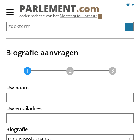
Overslaan
Licht
PARLEMENT
.com
en
weerg
Primair
onder redactie van het
Montesquieu Instituut
naar
menu
de
tonen/verbergen
inhoud
gaan
Biografie aanvragen
Uw naam
Uw emailadres
Biografie