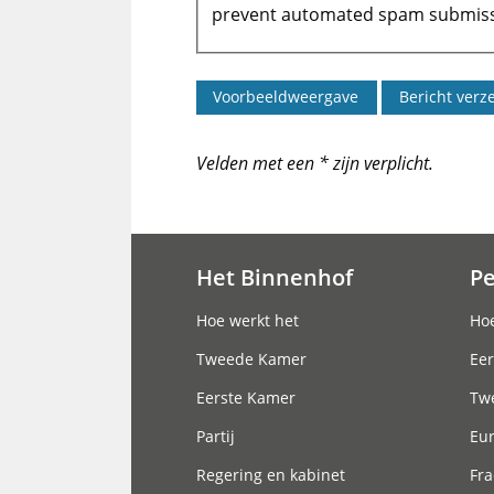
prevent automated spam submiss
Velden met een * zijn verplicht.
Het Binnenhof
P
Hoofdnavigatie
Hoe werkt het
Hoe
Tweede Kamer
Eer
Eerste Kamer
Tw
Partij
Eu
Regering en kabinet
Fra