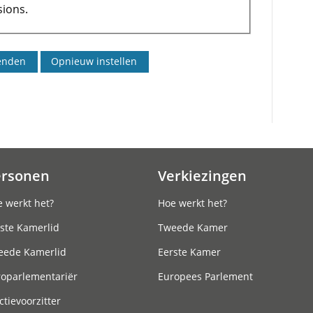
ions.
ersonen
Verkiezingen
 werkt het?
Hoe werkt het?
ste Kamerlid
Tweede Kamer
eede Kamerlid
Eerste Kamer
roparlementariër
Europees Parlement
ctievoorzitter