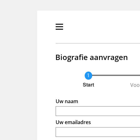
Overslaan
en
naar
de
Primair
inhoud
menu
gaan
tonen/verbergen
Biografie aanvragen
Voo
Huidige
Start
Uw naam
Uw emailadres