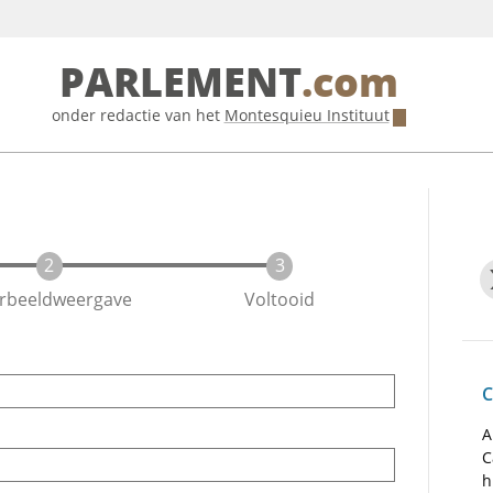
PARLEMENT
.com
onder redactie van het
Montesquieu Instituut
rbeeldweergave
Voltooid
C
A
C
h